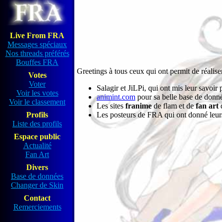
Live From FRA
Messages spéciaux
Nos threads préférés
Bouffes FRA
Greetings à tous ceux qui ont permit de réalise
Votes
Voter
Salagir et JiLPi, qui ont mis leur savoir p
Voir les votes
animint.com
pour sa belle base de donné
Voir le classement
Les sites
franime
de flam et de
fan art
d
Les posteurs de FRA qui ont donné leurs
Profils
Liste des profils
Espace public
Actualité
Fan Art
Divers
Base de données
Changer de Skin
Contact
Remerciements