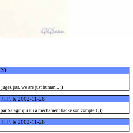
-28
 jugez pas, we are just human... :)
e
JLP
, le 2002-11-28
n par Salagir qui lui a mechament hacke son compte ! ;))
e
JLP
, le 2002-11-28