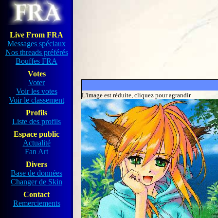
Live From FRA
Messages spéciaux
Nos threads préférés
Bouffes FRA
Votes
Voter
Voir les votes
L'image est réduite, cliquez pour agrandir
Voir le classement
Profils
Liste des profils
Espace public
Actualité
Fan Art
Divers
Base de données
Changer de Skin
Contact
Remerciements