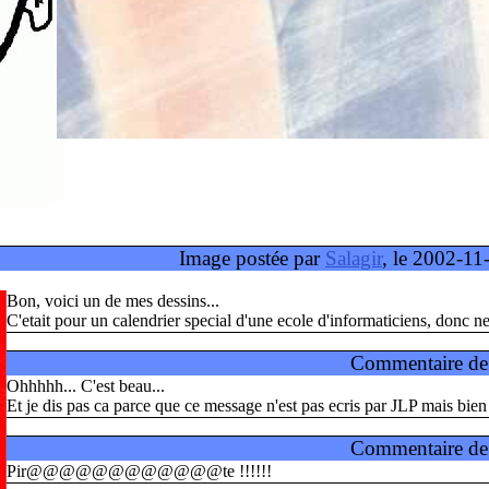
Image postée par
Salagir
, le 2002-11
Bon, voici un de mes dessins...
C'etait pour un calendrier special d'une ecole d'informaticiens, donc ne
Commentaire d
Ohhhhh... C'est beau...
Et je dis pas ca parce que ce message n'est pas ecris par JLP mais bie
Commentaire d
Pir@@@@@@@@@@@@te !!!!!!