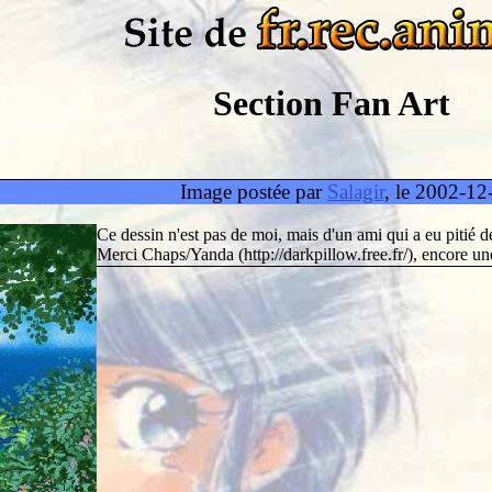
Section Fan Art
Image postée par
Salagir
, le 2002-12
Ce dessin n'est pas de moi, mais d'un ami qui a eu pitié d
Merci Chaps/Yanda (http://darkpillow.free.fr/), encore une