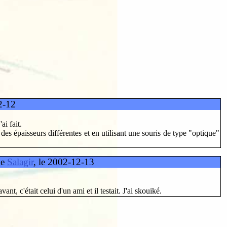
2-12
ai fait.
c des épaisseurs différentes et en utilisant une souris de type "optique"
de
Salagir
, le 2002-12-13
nt, c'était celui d'un ami et il testait. J'ai skouiké.