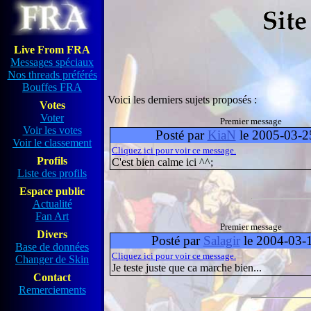
Live From FRA
Messages spéciaux
Nos threads préférés
Bouffes FRA
Voici les derniers sujets proposés :
Votes
Voter
Premier message
Voir les votes
Posté par
KiaN
le 2005-03-2
Voir le classement
Cliquez ici pour voir ce message.
Profils
C'est bien calme ici ^^;
Liste des profils
Espace public
Actualité
Fan Art
Premier message
Divers
Posté par
Salagir
le 2004-03-
Base de données
Cliquez ici pour voir ce message.
Changer de Skin
Je teste juste que ca marche bien...
Contact
Remerciements