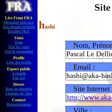
Live From FRA
h
Messages spéciaux
ashi
Nos threads préférés
Bouffes FRA
Votes
Voter
Nom, Préno
Voir les votes
Voir le classement
Pascal Le Delli
Profils
Liste des profils
Email :
Espace public
Actualité
hashi@aka-hash
Fan Art
Divers
Site Internet
Base de données
Changer de Skin
http://www.aka
Contact
Remerciements
Ville :