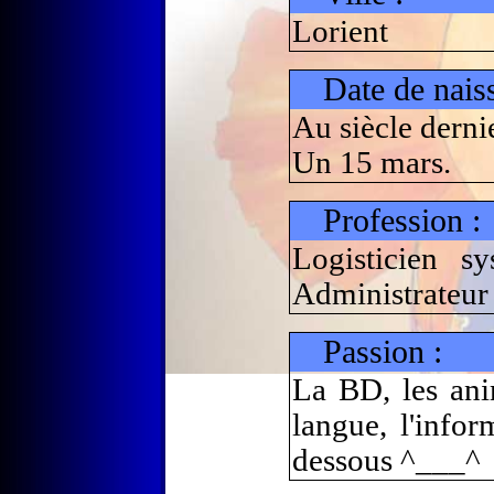
Lorient
Date de nais
Au siècle derni
Un 15 mars.
Profession :
Logisticien s
Administrateu
Passion :
La BD, les anim
langue, l'infor
dessous ^___^