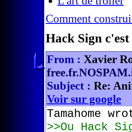
L'art de troller
Comment construire
Hack Sign c'est 
From :
Xavier Ro
free.fr.NOSPAM.
Subject :
Re: Ani
Voir sur google
Tamahome wro
>>Ou Hack Si