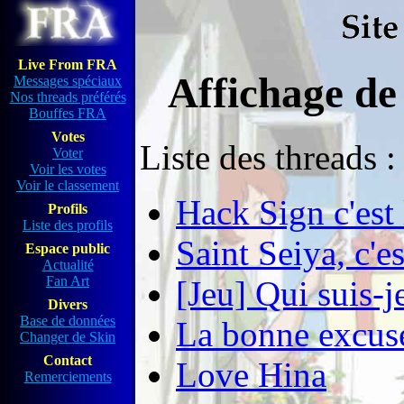
Live From FRA
Affichage de
Messages spéciaux
Nos threads préférés
Bouffes FRA
Votes
Liste des threads :
Voter
Voir les votes
Voir le classement
Hack Sign c'est 
Profils
Liste des profils
Saint Seiya, c'es
Espace public
Actualité
Fan Art
[Jeu] Qui suis-j
Divers
Base de données
La bonne excus
Changer de Skin
Contact
Love Hina
Remerciements