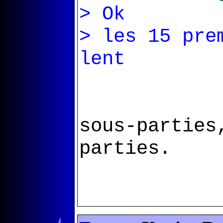
> Ok
> les 15 pre
lent
sous-parties
parties.