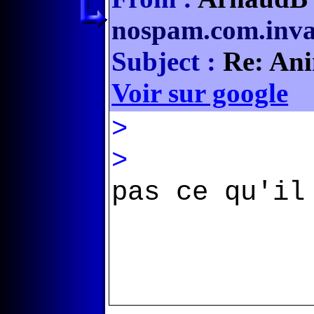
nospam.com.inva
Subject :
Re: Ani
Voir sur google
>
>
pas ce qu'il