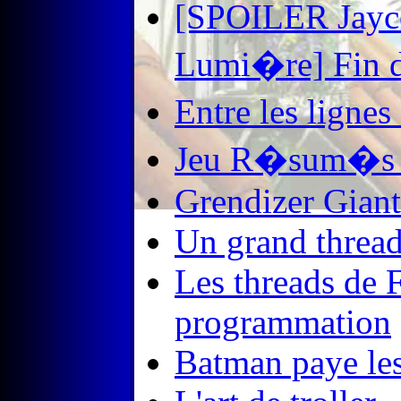
[SPOILER Jayce
Lumi�re] Fin d
Entre les lign
Jeu R�sum�s 
Grendizer Gian
Un grand thread
Les threads de 
programmation
Batman paye les