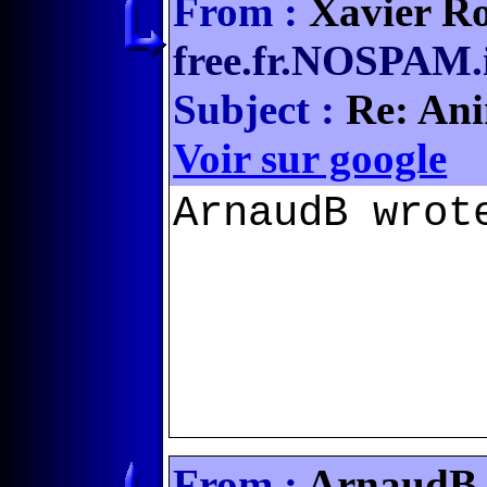
From :
Xavier Ro
free.fr.NOSPAM.
Subject :
Re: Ani
Voir sur google
ArnaudB wrot
From :
ArnaudB 